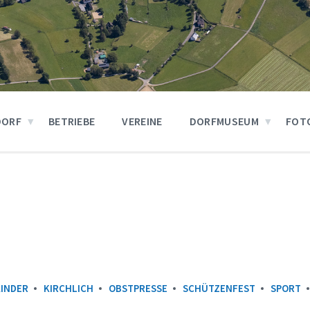
DORF
BETRIEBE
VEREINE
DORFMUSEUM
FOT
KINDER
KIRCHLICH
OBSTPRESSE
SCHÜTZENFEST
SPORT