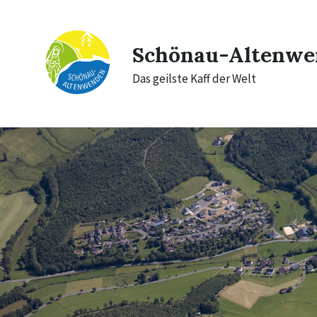
Skip
Skip
Skip
to
to
to
content
main
footer
navigation
Schönau-Altenwe
Das geilste Kaff der Welt