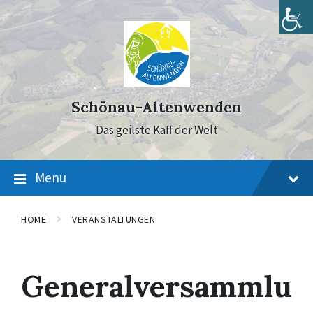
Skip
Skip
Skip
to
to
to
content
main
footer
navigation
Schönau-Altenwenden
Das geilste Kaff der Welt
Menu
HOME
VERANSTALTUNGEN
Generalversammlu