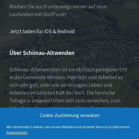
Bleiben Sie auch unterwegs immer auf dem
Laufenden mit DorfFunk!
Jetzt laden für iOS & Android
Über Schönau-Altwenden
Schönau-Altenwenden ist ein idyllisch gelegener Ort
in der Gemeinde Wenden. Hier lebt und Arbeitet es
sich sehr gut, oder wie wir es sagen: Leben und
Arbeiten im Geilsten Kaff der Welt. Die herrliche
Tallage in unseren Orten lädt zum verweilen, zum
Urlaub machen und zum geselligen Beisamensein ein.
Cookie-Zustimmung verwalten
Dies wird auch durch unser aktives Vereinsleben
unter Beweis gestellt.
Wir verwenden Cookies, um unsere Website und unseren Service zu optimieren.
Datenschutz