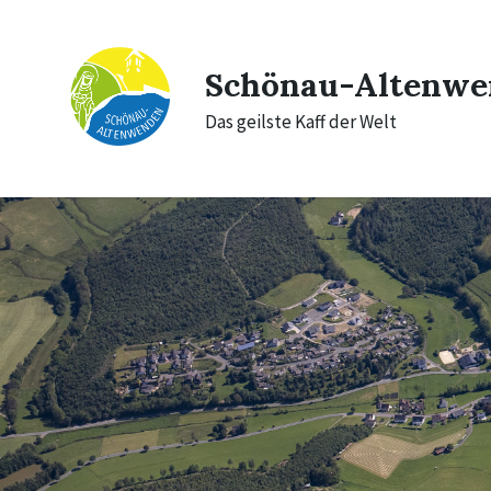
Skip
Skip
Skip
to
to
to
content
main
footer
navigation
Schönau-Altenwe
Das geilste Kaff der Welt