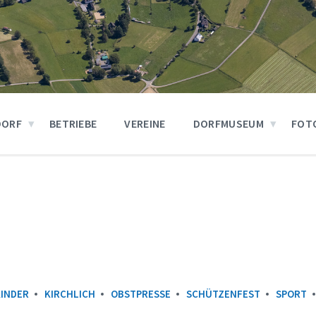
DORF
BETRIEBE
VEREINE
DORFMUSEUM
FOT
KINDER
KIRCHLICH
OBSTPRESSE
SCHÜTZENFEST
SPORT