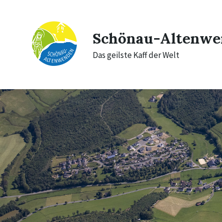
Skip
Skip
Skip
to
to
to
content
main
footer
navigation
Schönau-Altenwe
Das geilste Kaff der Welt