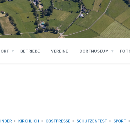
DORF
BETRIEBE
VEREINE
DORFMUSEUM
FOT
KINDER
KIRCHLICH
OBSTPRESSE
SCHÜTZENFEST
SPORT