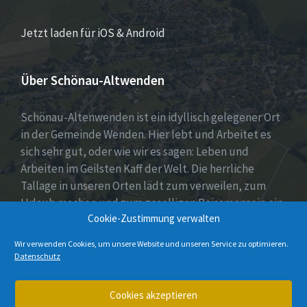
Jetzt laden für iOS & Android
Über Schönau-Altwenden
Schönau-Altenwenden ist ein idyllisch gelegener Ort
in der Gemeinde Wenden. Hier lebt und Arbeitet es
sich sehr gut, oder wie wir es sagen: Leben und
Arbeiten im Geilsten Kaff der Welt. Die herrliche
Tallage in unseren Orten lädt zum verweilen, zum
Urlaub machen und zum geselligen Beisamensein ein.
Cookie-Zustimmung verwalten
Dies wird auch durch unser aktives Vereinsleben
unter Beweis gestellt.
Wir verwenden Cookies, um unsere Website und unseren Service zu optimieren.
Datenschutz
E-
Instagram
Cookies akzeptieren