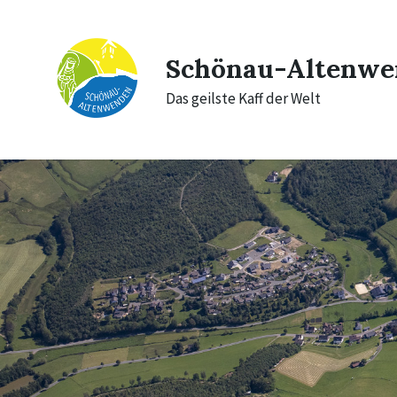
Skip
Skip
Skip
to
to
to
content
main
footer
navigation
Schönau-Altenwe
Das geilste Kaff der Welt