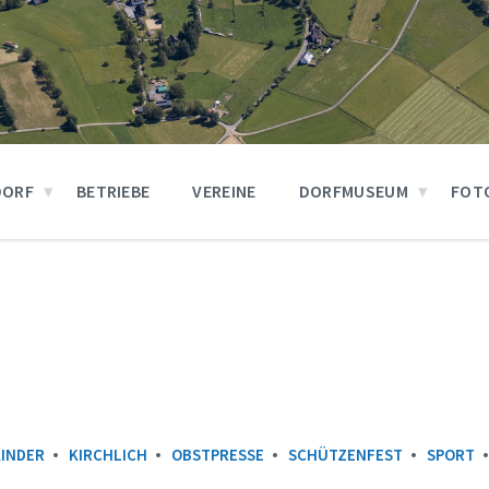
DORF
BETRIEBE
VEREINE
DORFMUSEUM
FOT
KINDER
KIRCHLICH
OBSTPRESSE
SCHÜTZENFEST
SPORT