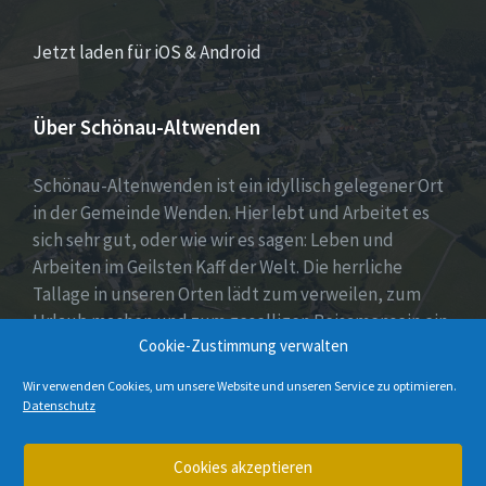
Jetzt laden für iOS & Android
Über Schönau-Altwenden
Schönau-Altenwenden ist ein idyllisch gelegener Ort
in der Gemeinde Wenden. Hier lebt und Arbeitet es
sich sehr gut, oder wie wir es sagen: Leben und
Arbeiten im Geilsten Kaff der Welt. Die herrliche
Tallage in unseren Orten lädt zum verweilen, zum
Urlaub machen und zum geselligen Beisamensein ein.
Cookie-Zustimmung verwalten
Dies wird auch durch unser aktives Vereinsleben
unter Beweis gestellt.
Wir verwenden Cookies, um unsere Website und unseren Service zu optimieren.
Datenschutz
E-
Instagram
Cookies akzeptieren