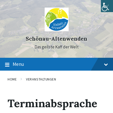
Skip
Skip
Skip
to
to
to
content
main
footer
navigation
Schönau-Altenwenden
Das geilste Kaff der Welt
Menu
HOME
VERANSTALTUNGEN
Terminabsprache