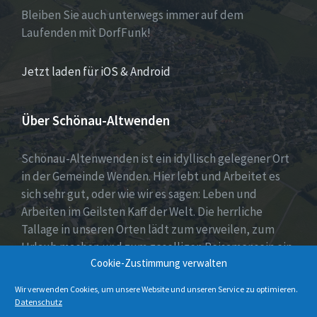
Bleiben Sie auch unterwegs immer auf dem
Laufenden mit DorfFunk!
Jetzt laden für iOS & Android
Über Schönau-Altwenden
Schönau-Altenwenden ist ein idyllisch gelegener Ort
in der Gemeinde Wenden. Hier lebt und Arbeitet es
sich sehr gut, oder wie wir es sagen: Leben und
Arbeiten im Geilsten Kaff der Welt. Die herrliche
Tallage in unseren Orten lädt zum verweilen, zum
Urlaub machen und zum geselligen Beisamensein ein.
Cookie-Zustimmung verwalten
Dies wird auch durch unser aktives Vereinsleben
unter Beweis gestellt.
Wir verwenden Cookies, um unsere Website und unseren Service zu optimieren.
Datenschutz