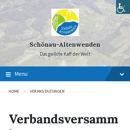
Skip
Skip
Skip
to
to
to
content
main
footer
navigation
Schönau-Altenwenden
Das geilste Kaff der Welt
Menu
HOME
VERANSTALTUNGEN
Verbandsversamm