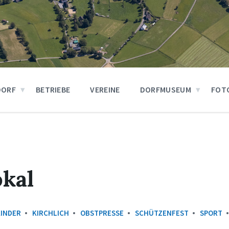
DORF
BETRIEBE
VEREINE
DORFMUSEUM
FOT
kal
KINDER
KIRCHLICH
OBSTPRESSE
SCHÜTZENFEST
SPORT