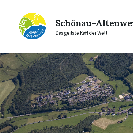
Skip
Skip
Skip
to
to
to
content
main
footer
navigation
Schönau-Altenwe
Das geilste Kaff der Welt