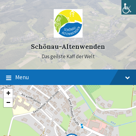
Skip
Skip
Skip
to
to
to
content
main
footer
navigation
Schönau-Altenwenden
Das geilste Kaff der Welt
Menu
+
−