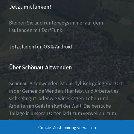
Jetzt mitfunken!
Bleiben Sie auch unterwegs immer auf dem
Laufenden mit DorfFunk!
Jetzt laden für iOS & Android
Über Schönau-Altwenden
Schönau-Altenwenden ist ein idyllisch gelegener Ort
in der Gemeinde Wenden. Hier lebt und Arbeitet es
sich sehr gut, oder wie wir es sagen: Leben und
Arbeiten im Geilsten Kaff der Welt. Die herrliche
Tallage in unseren Orten lädt zum verweilen, zum
Urlaub machen und zum geselligen Beisamensein ein.
Cookie-Zustimmung verwalten
Dies wird auch durch unser aktives Vereinsleben