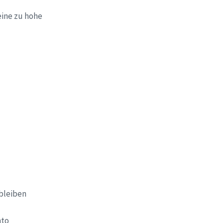
eine zu hohe
bleiben
nto