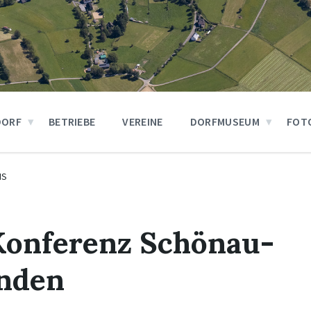
DORF
BETRIEBE
VEREINE
DORFMUSEUM
FOT
IS
Konferenz Schönau-
nden