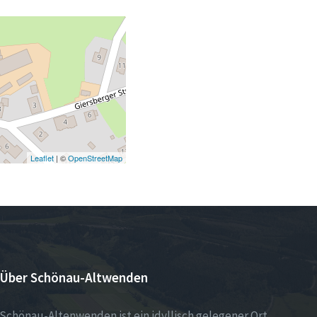
Leaflet
| ©
OpenStreetMap
Über Schönau-Altwenden
Schönau-Altenwenden ist ein idyllisch gelegener Ort