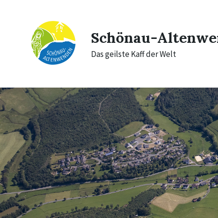
Skip
Skip
Skip
to
to
to
content
main
footer
navigation
Schönau-Altenwe
Das geilste Kaff der Welt