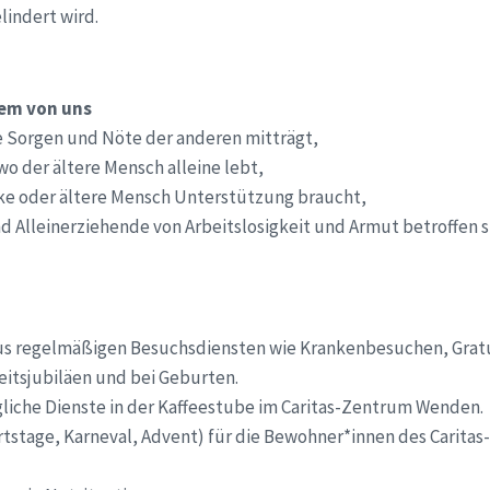
lindert wird.
dem von uns
e Sorgen und Nöte der anderen mitträgt,
wo der ältere Mensch alleine lebt,
ke oder ältere Mensch Unterstützung braucht,
d Alleinerziehende von Arbeitslosigkeit und Armut betroffen s
aus regelmäßigen Besuchsdiensten wie Krankenbesuchen, Grat
itsjubiläen und bei Geburten.
iche Dienste in der Kaffeestube im Caritas-Zentrum Wenden.
urtstage, Karneval, Advent) für die Bewohner*innen des Carita