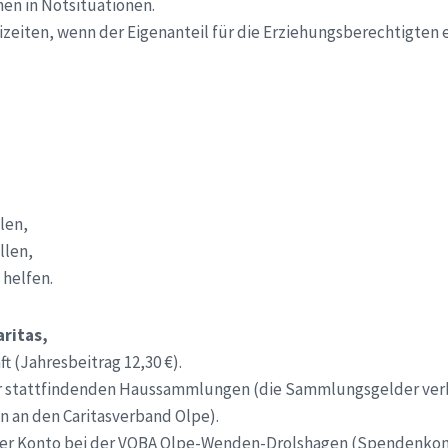
en in Notsituationen.
eizeiten, wenn der Eigenanteil für die Erziehungsberechtigten 
len,
llen,
 helfen.
aritas,
t (Jahresbeitrag 12,30 €).
hr stattfindenden Haussammlungen (die Sammlungsgelder ver
n an den Caritasverband Olpe).
ser Konto bei der VOBA Olpe-Wenden-Drolshagen (Spendenko