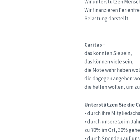
Wir unterstützen Mensch
Wir finanzieren Ferienfr
Belastung darstellt.
Caritas –
das könnten Sie sein,
das können viele sein,
die Nöte wahr haben wol
die dagegen angehen wo
die helfen wollen, um zu
Unterstützen Sie die C
•
durch ihre Mitgliedschaf
•
durch unsere 2x im Ja
zu 70% im Ort, 30% gehe
•
durch Spenden auf un