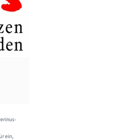
verinus-
r ein,