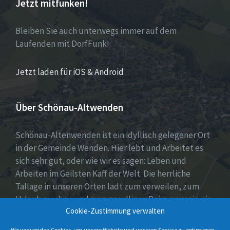
Jetzt mitfunken!
Bleiben Sie auch unterwegs immer auf dem
Laufenden mit DorfFunk!
Jetzt laden für iOS & Android
Über Schönau-Altwenden
Schönau-Altenwenden ist ein idyllisch gelegener Ort
in der Gemeinde Wenden. Hier lebt und Arbeitet es
sich sehr gut, oder wie wir es sagen: Leben und
Arbeiten im Geilsten Kaff der Welt. Die herrliche
Tallage in unseren Orten lädt zum verweilen, zum
Urlaub machen und zum geselligen Beisamensein ein.
Cookie-Zustimmung verwalten
Dies wird auch durch unser aktives Vereinsleben
unter Beweis gestellt.
Wir verwenden Cookies, um unsere Website und unseren Service zu optimieren.