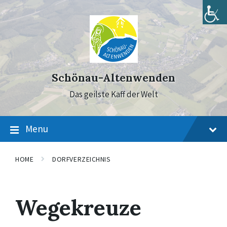
Skip
Skip
Skip
to
to
to
content
main
footer
navigation
Schönau-Altenwenden
Das geilste Kaff der Welt
Menu
HOME
DORFVERZEICHNIS
Wegekreuze