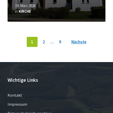
19. März 2026
in
KIRCHE
Seitennummerierung
1
2
…
9
Nächste
der
Beiträge
Wichtige Links
Kontakt
Impressum