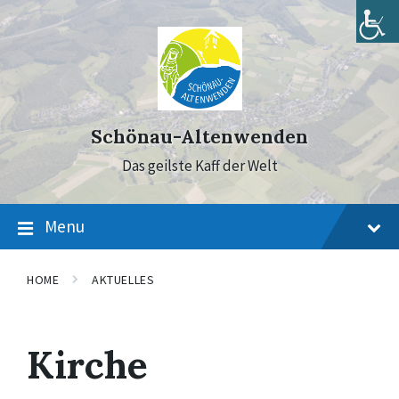
Skip
Skip
Skip
to
to
to
content
main
footer
navigation
Schönau-Altenwenden
Das geilste Kaff der Welt
Menu
HOME
AKTUELLES
Kirche