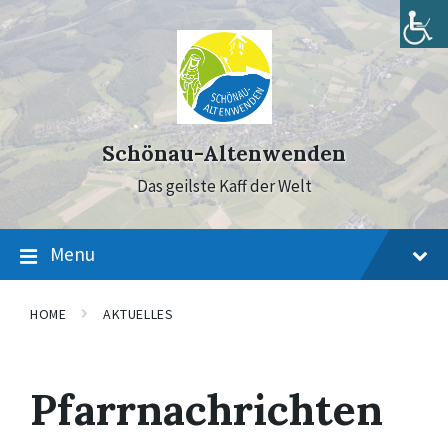
Skip
Skip
Skip
to
to
to
content
main
footer
navigation
Schönau-Altenwenden
Das geilste Kaff der Welt
Menu
HOME
AKTUELLES
Pfarrnachrichten