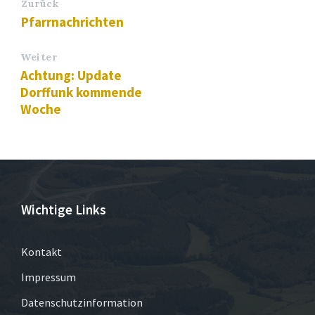
Zurück
Pfarrnachrichten
Weiter
Achtung: Update
Dorffunk kommende
Woche
Wichtige Links
Kontakt
Impressum
Datenschutzinformation