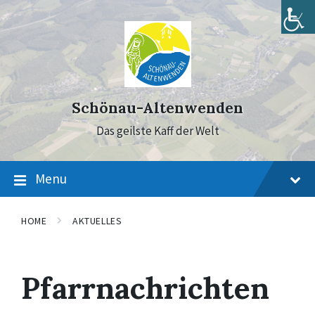
Skip
Skip
Skip
to
to
to
content
main
footer
navigation
Schönau-Altenwenden
Das geilste Kaff der Welt
Menu
HOME
AKTUELLES
Pfarrnachrichten