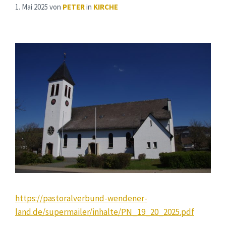
1. Mai 2025
von
PETER
in
KIRCHE
https://pastoralverbund-wendener-
land.de/supermailer/inhalte/PN_19_20_2025.pdf