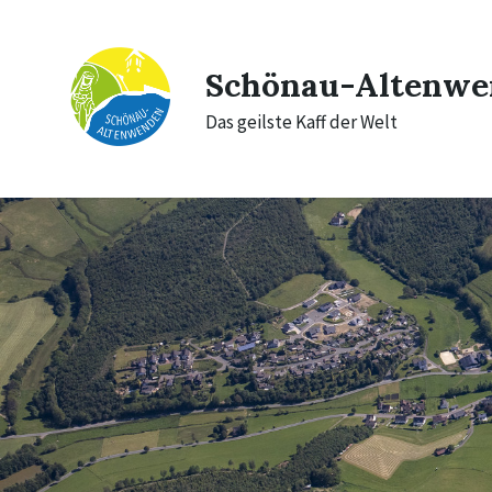
Skip
Skip
Skip
to
to
to
content
main
footer
navigation
Schönau-Altenwe
Das geilste Kaff der Welt