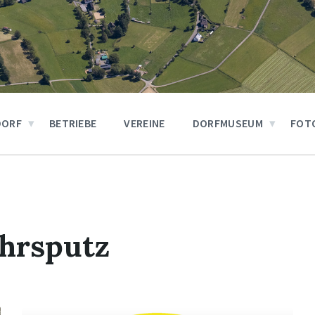
DORF
BETRIEBE
VEREINE
DORFMUSEUM
FOT
ahrsputz
Mehr