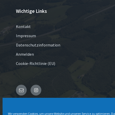
Wichtige Links
Kontakt
Impressum
Datenschutzinformation
Anmelden
Cookie-Richtlinie (EU)
E-
Instagram
Mail
© 2026 Schönau-Altenwenden
Wir verwenden Cookies, um unsere Website und unseren Service zu optimieren.
Da