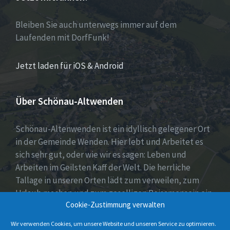
Bleiben Sie auch unterwegs immer auf dem
Laufenden mit DorfFunk!
Jetzt laden für iOS & Android
Über Schönau-Altwenden
Schönau-Altenwenden ist ein idyllisch gelegener Ort
in der Gemeinde Wenden. Hier lebt und Arbeitet es
sich sehr gut, oder wie wir es sagen: Leben und
Arbeiten im Geilsten Kaff der Welt. Die herrliche
Tallage in unseren Orten lädt zum verweilen, zum
Urlaub machen und zum geselligen Beisamensein ein.
Cookie-Zustimmung verwalten
Dies wird auch durch unser aktives Vereinsleben
unter Beweis gestellt.
Wir verwenden Cookies, um unsere Website und unseren Service zu optimieren.