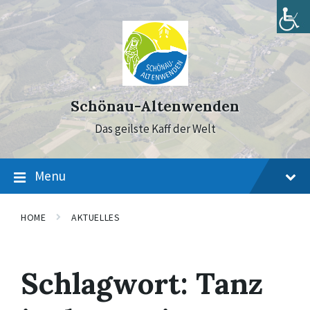
Skip
Skip
Skip
to
to
to
content
main
footer
navigation
Schönau-Altenwenden
Das geilste Kaff der Welt
Menu
HOME
AKTUELLES
Schlagwort:
Tanz