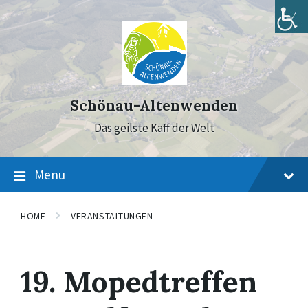
Skip
Skip
Skip
to
to
to
content
main
footer
navigation
Schönau-Altenwenden
Das geilste Kaff der Welt
Menu
HOME
VERANSTALTUNGEN
19. Mopedtreffen