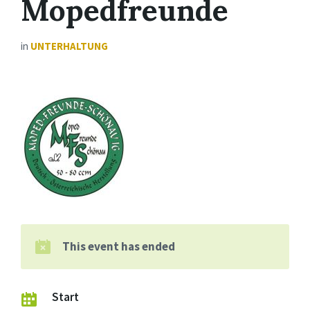
Mopedfreunde
in
UNTERHALTUNG
This event has ended
Start