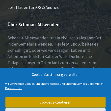
Jetzt laden für iOS & Android
Über Schönau-Altwenden
Schönau-Altenwenden ist ein idyllisch gelegener Ort
in der Gemeinde Wenden. Hier lebt und Arbeitet es
sich sehr gut, oder wie wir es sagen: Leben und
Arbeiten im Geilsten Kaff der Welt. Die herrliche
Tallage in unseren Orten lädt zum verweilen, zum
Urlaub machen und zum geselligen Beisamensein ein.
Cookie-Zustimmung verwalten
Dies wird auch durch unser aktives Vereinsleben
unter Beweis gestellt.
Wir verwenden Cookies, um unsere Website und unseren Service zu optimieren.
Datenschutz
E-
Instagram
Cookies akzeptieren