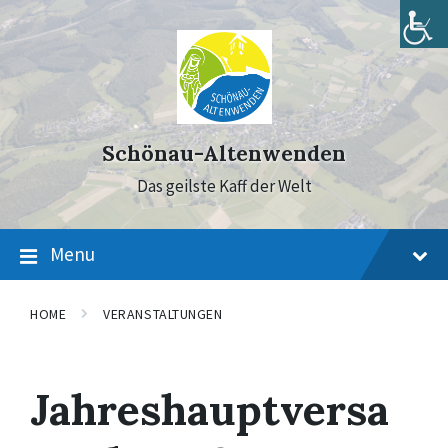
Skip
Skip
Skip
to
to
to
content
main
footer
navigation
Schönau-Altenwenden
Das geilste Kaff der Welt
Menu
HOME
VERANSTALTUNGEN
Jahreshauptversa