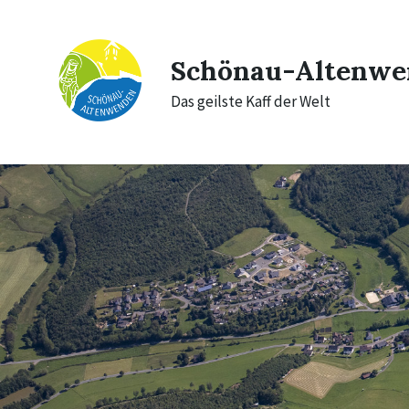
Skip
Skip
Skip
to
to
to
content
main
footer
navigation
Schönau-Altenwe
Das geilste Kaff der Welt