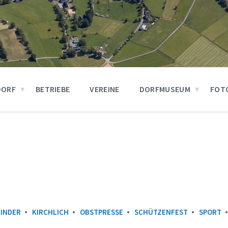
DORF
BETRIEBE
VEREINE
DORFMUSEUM
FOT
KINDER
KIRCHLICH
OBSTPRESSE
SCHÜTZENFEST
SPORT