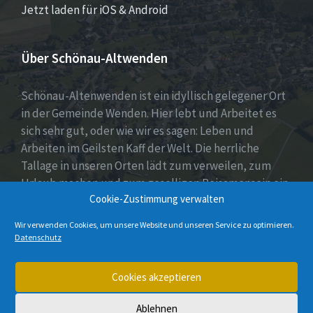
Jetzt laden für iOS & Android
Über Schönau-Altwenden
Schönau-Altenwenden ist ein idyllisch gelegener Ort
in der Gemeinde Wenden. Hier lebt und Arbeitet es
sich sehr gut, oder wie wir es sagen: Leben und
Arbeiten im Geilsten Kaff der Welt. Die herrliche
Tallage in unseren Orten lädt zum verweilen, zum
Urlaub machen und zum geselligen Beisamensein ein.
Cookie-Zustimmung verwalten
Dies wird auch durch unser aktives Vereinsleben
unter Beweis gestellt.
Wir verwenden Cookies, um unsere Website und unseren Service zu optimieren.
Datenschutz
E-
Instagram
Cookies akzeptieren
Mail
Ablehnen