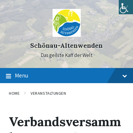
Skip
Skip
Skip
to
to
to
content
main
footer
navigation
Schönau-Altenwenden
Das geilste Kaff der Welt
Menu
HOME
VERANSTALTUNGEN
Verbandsversamm