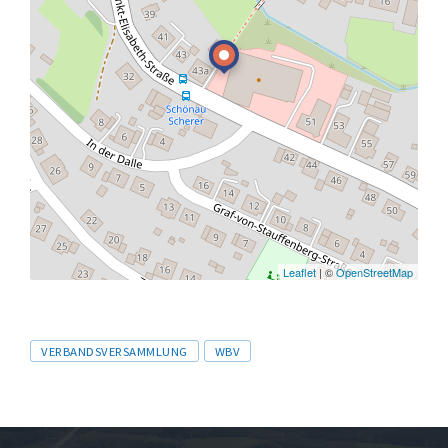
Leaflet
| ©
OpenStreetMap
Tags
VERBANDSVERSAMMLUNG
WBV