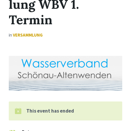
lung WBV 1.
Termin
in
VERSAMMLUNG
This event has ended