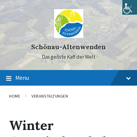
Skip
Skip
Skip
to
to
to
content
main
footer
navigation
Schönau-Altenwenden
Das geilste Kaff der Welt
Menu
HOME
VERANSTALTUNGEN
Winter