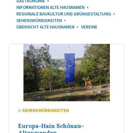
GASTRONOMIE
INFORMATIONEN ALTE HAUSNAMEN
REGIONALE BAUKULTUR UND GRÜNGESTALTUNG
SEHENSWÜRDIGKEITEN
ÜBERSICHT ALTE HAUSNAMEN
VEREINE
Europahain
in
SEHENSWÜRDIGKEITEN
Europa-Hain Schönau-
Altenwenden