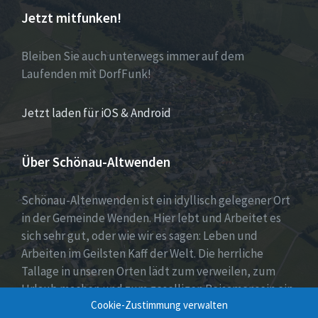
Jetzt mitfunken!
Bleiben Sie auch unterwegs immer auf dem
Laufenden mit DorfFunk!
Jetzt laden für iOS & Android
Über Schönau-Altwenden
Schönau-Altenwenden ist ein idyllisch gelegener Ort
in der Gemeinde Wenden. Hier lebt und Arbeitet es
sich sehr gut, oder wie wir es sagen: Leben und
Arbeiten im Geilsten Kaff der Welt. Die herrliche
Tallage in unseren Orten lädt zum verweilen, zum
Urlaub machen und zum geselligen Beisamensein ein.
Cookie-Zustimmung verwalten
Dies wird auch durch unser aktives Vereinsleben