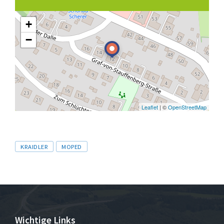
+
−
Leaflet
| ©
OpenStreetMap
Tags
KRAIDLER
MOPED
Wichtige Links