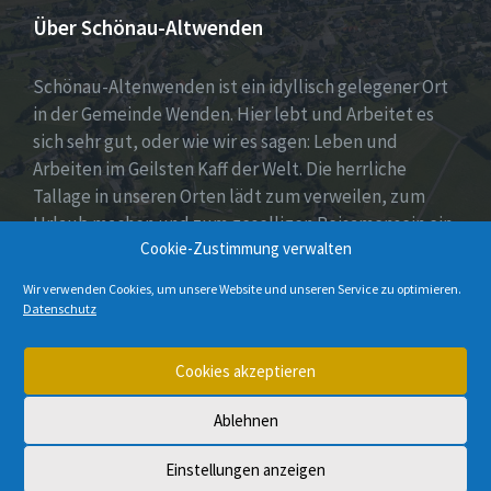
Über Schönau-Altwenden
Schönau-Altenwenden ist ein idyllisch gelegener Ort
in der Gemeinde Wenden. Hier lebt und Arbeitet es
sich sehr gut, oder wie wir es sagen: Leben und
Arbeiten im Geilsten Kaff der Welt. Die herrliche
Tallage in unseren Orten lädt zum verweilen, zum
Urlaub machen und zum geselligen Beisamensein ein.
Cookie-Zustimmung verwalten
Dies wird auch durch unser aktives Vereinsleben
unter Beweis gestellt.
Wir verwenden Cookies, um unsere Website und unseren Service zu optimieren.
Datenschutz
E-
Instagram
Cookies akzeptieren
Mail
Ablehnen
© 2026 Schönau-Altenwenden
Einstellungen anzeigen