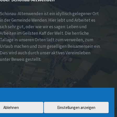
Schönau-Altenwenden ist ein idyllisch gelegener Ort
in der Gemeinde Wenden. Hier lebt und Arbeitet es
sich sehr gut, oder wie wir es sagen: Leben und
Arbeiten im Geilsten Kaff der Welt. Die herrliche
Tallage in unseren Orten lädt zum verweilen, zum
Urlaub machen und zum geselligen Beisamensein ein.
Dies wird auch durch unser aktives Vereinsleben
unter Beweis gestellt.
Ablehnen
Einstellungen anzeigen