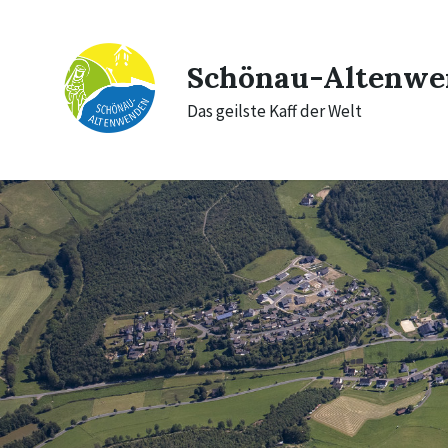
Skip
Skip
Skip
to
to
to
content
main
footer
navigation
Schönau-Altenwe
Das geilste Kaff der Welt