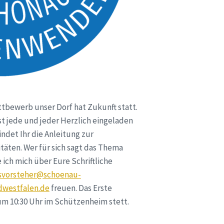
ttbewerb unser Dorf hat Zukunft statt.
st jede und jeder Herzlich eingeladen
indet Ihr die Anleitung zur
täten. Wer für sich sagt das Thema
ich mich über Eure Schriftliche
svorsteher@schoenau-
dwestfalen.de
freuen. Das Erste
 um 10:30 Uhr im Schützenheim stett.