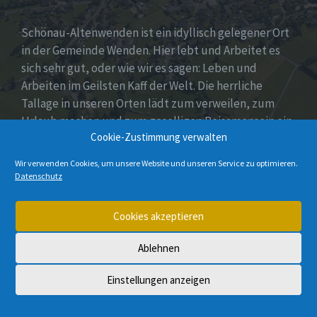
Schönau-Altenwenden ist ein idyllisch gelegener Ort
in der Gemeinde Wenden. Hier lebt und Arbeitet es
sich sehr gut, oder wie wir es sagen: Leben und
Arbeiten im Geilsten Kaff der Welt. Die herrliche
Tallage in unseren Orten lädt zum verweilen, zum
Urlaub machen und zum geselligen Beisamensein ein.
Cookie-Zustimmung verwalten
Dies wird auch durch unser aktives Vereinsleben
unter Beweis gestellt.
Wir verwenden Cookies, um unsere Website und unseren Service zu optimieren.
Datenschutz
E-
Instagram
Cookies akzeptieren
Mail
Ablehnen
© 2026 Schönau-Altenwenden
Einstellungen anzeigen