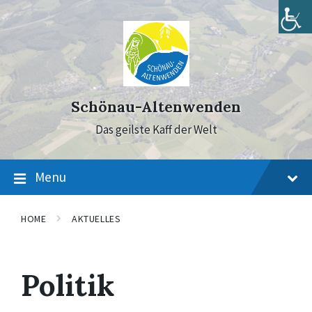
Skip
Skip
Skip
to
to
to
content
main
footer
navigation
Schönau-Altenwenden
Das geilste Kaff der Welt
Menu
HOME
AKTUELLES
Politik