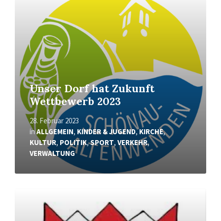
Unser Dorf hat Zukunft
Wettbewerb 2023
28. Februar 2023
in
ALLGEMEIN
,
KINDER & JUGEND
,
KIRCHE
,
KULTUR
,
POLITIK
,
SPORT
,
VERKEHR
,
VERWALTUNG
Mehr
erfahren