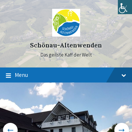
Skip
Skip
Skip
to
to
to
content
main
footer
navigation
Schönau-Altenwenden
Das geilste Kaff der Welt
Menu