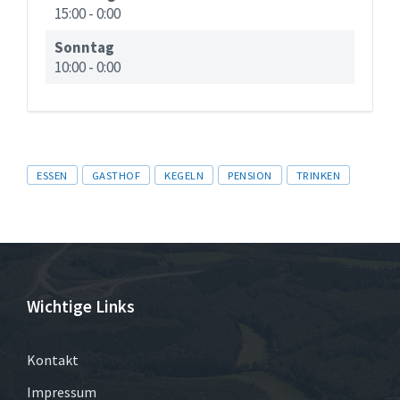
15:00
-
0:00
Sonntag
10:00
-
0:00
Tags
ESSEN
GASTHOF
KEGELN
PENSION
TRINKEN
Wichtige Links
Kontakt
Impressum